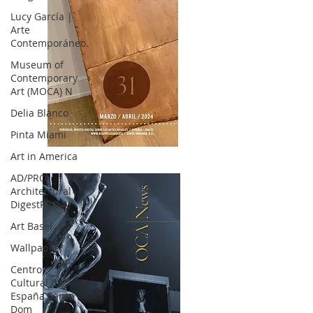
Lucy García |
Arte
Contemporáneo.
Museum of
Contemporary
Art (MOCA) N
Delia Blanco
Pinta Miami
Art in America
OCA|News 31 / Marzo-Abril / 2024
AD/PRO
Architectural
DigestPRO Ar
Art Basel
Wallpaper*
Centro
Cultural de
España Santo
Dom