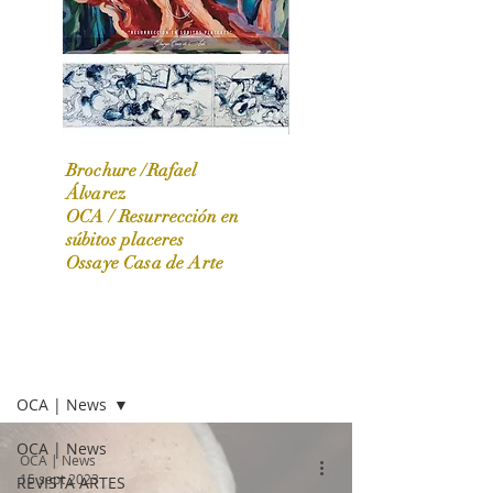
Brochure /Rafael
Álvarez
OCA /
Resurrección en
OCA|News 31 / Marzo-Abril / 2024
súbitos placeres
Ossaye Casa de Arte
OCA | NEWS
OCA | News
OCA | News
OCA | News
15 sept 2023
REVISTA ARTES