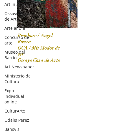
Art in America
Ossaye Casa
de Arte
Arte al Día
Brochure / Ángel
Concurso de
Rivera
arte
OCA / Mis Modos de
Museo del
OCA|News 31 / Marzo-Abril / 2024
ver
Barrio
Ossaye Casa de Arte
Art Newspaper
Ministerio de
Cultura
Expo
Individual
online
CulturArte
Odalis Perez
Bansy's