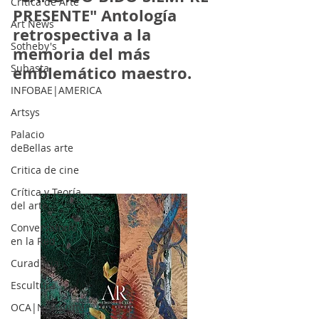
Crítica de Arte
PRESENTE" Antología
Art News
retrospectiva a la
Sotheby's
memoria del más
Subasta
emblemático maestro.
INFOBAE|AMERICA
Artsys
Palacio
deBellas arte
Critica de cine
Crítica y Teoría
del arte
Conversatorio
en la Red
Curaduria
Escultura
OCA|Newsletter