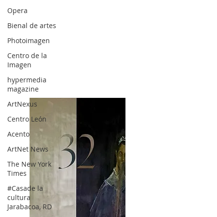
Opera
Bienal de artes
Photoimagen
Centro de la
Imagen
hypermedia
magazine
ArtNexus
Centro León
Acento
ArtNet News
The New York
Times
#Casade la
cultura
Jarabacoa, RD