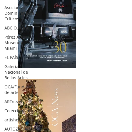
Asociación
Dominicana de
Críticos d
ABC Cultural
Pérez Art
Museum
Miami
EL PAÍS
Galería
OCA|News 30 /Enero-Febrero / 2024
Nacional de
Bellas Artes
OCA/Fundación
de arte
ARTnews
Coleccionismo
artishockrevista
AUTOZAMA/Mercedes-