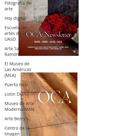
Fotografía de
arte
Hoy digital
Escuela de
artes de la
UASD
Arte San
Ramón
OCA|News 32/ Mayo-Junio-Julio, 2023
El Museo de
Las Américas
(MLA)
Puerto Rico
Listin Diario
Museo de Arte
Moderno MAN
Arte Berry's
Centro de la
Imagen