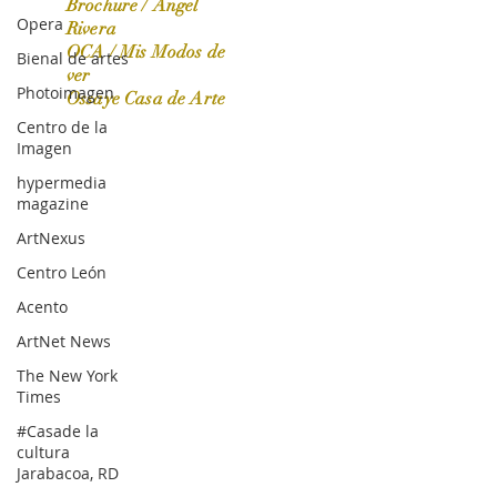
Brochure / Ángel
Opera
Rivera
OCA / Mis Modos de
Bienal de artes
OCA|News 31 / Marzo-Abril / 2024
ver
Photoimagen
Ossaye Casa de Arte
Centro de la
Imagen
hypermedia
magazine
ArtNexus
Centro León
Acento
ArtNet News
The New York
Times
#Casade la
cultura
Jarabacoa, RD