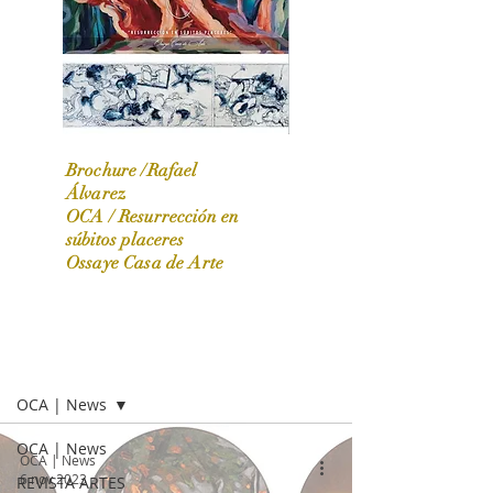
Brochure /Rafael
Álvarez
OCA /
Resurrección en
OCA|News 31 / Marzo-Abril / 2024
súbitos placeres
Ossaye Casa de Arte
OCA | NEWS
OCA | News
OCA | News
OCA | News
6 nov 2023
REVISTA ARTES