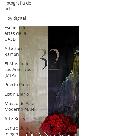
Fotografía de
arte
Hoy digital
Escuela de
artes de la
UASD
Arte San
Ramón
El Museo de
Las Américas
(MLA)
Puerto Rico
Listin Diario
Museo de Arte
Moderno MAN
Arte Berry's
Centro de la
Imagen