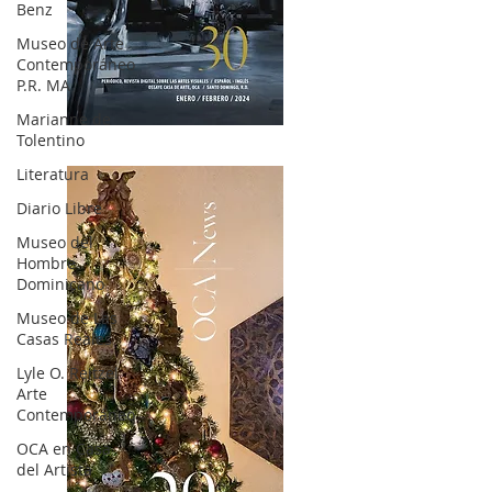
Benz
Museo de Arte
Contemporáneo
P.R. MA
Marianne de
OCA|News 30 /Enero-Febrero / 2024
Tolentino
Literatura
Diario Libre
Museo del
Hombre
Dominicano
Museo de Las
Casas Reales
Lyle O. Reitzel
Arte
Contemporáneo
OCA en Casa
del Artista