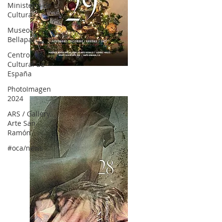
Ministerio de
Cultura
Museo
Bellapart
Centro
Cultural de
OCA|News 28 / Noviembre-Diciembre, 2023
España
PhotoImagen
2024
ARS / Gallery,
Arte San
Ramón
#oca/news