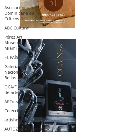
Asociación
Dominicana de
Críticos d
ABC Cultural
OCA|News 31 / Marzo-Abril / 2024
Pérez Art
Museum
Miami
EL PAÍS
Galería
Nacional de
Bellas Artes
OCA/Fundación
de arte
ARTnews
Coleccionismo
artishockrevista
AUTOZAMA/Mercedes-