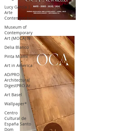
Lucy García |
Arte
Contemporáneo.
OCA|News 32/ Mayo-Junio-Julio, 2023
Museum of
Contemporary
Art (MOCA) N
Delia Blanco
Pinta Miami
Art in America
AD/PRO
Architectural
DigestPRO Ar
Art Basel
Wallpaper*
Centro
Cultural de
España Santo
Dom