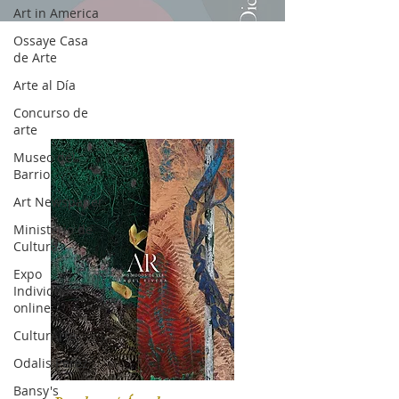
Art in America
Ossaye Casa
de Arte
Arte al Día
Concurso de
arte
Museo del
Barrio
Art Newspaper
Ministerio de
Cultura
Expo
Individual
online
CulturArte
Odalis Perez
Bansy's