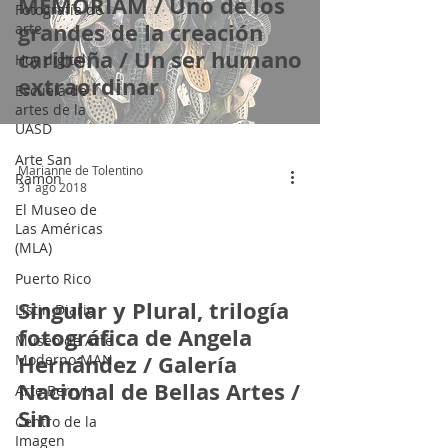
MEMORIAM / Uno de los
Fotografía de
grandes de la creación
arte
caribeña / Un ser humano
Hoy digital
extraordinar
Escuela de
artes de la
UASD
Arte San
Marianne de Tolentino
Ramón
31 ago 2018
El Museo de
Las Américas
(MLA)
Puerto Rico
Singular y Plural, trilogía
Listin Diario
fotográfica de Angela
Museo de Arte
Hernández / Galería
Moderno MAN
Nacional de Bellas Artes /
Arte Berry's
Sin
Centro de la
Imagen