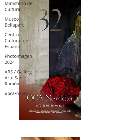
Ministerio de
Cultura
Museo
Bellapart
Centro
Cultural de
España
PhotoImagen
2024
ARS / Gallery,
Arte San
Ramón
#oca/news
OCA|News 32/ Mayo-Junio-Julio, 2023