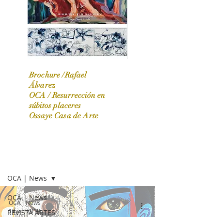
Brochure /Rafael
Álvarez
OCA /
Resurrección en
OCA|News 31 / Marzo-Abril / 2024
súbitos placeres
Ossaye Casa de Arte
OCA | NEWS
OCA | News
OCA | News
OCA |News
19 oct 2019
REVISTA ARTES