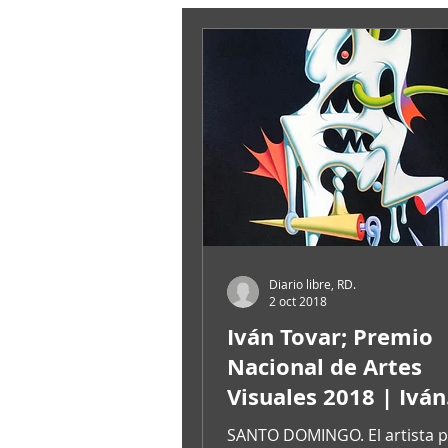
Diario libre, RD.
2 oct 2018
Iván Tovar; Premio
Nacional de Artes
Visuales 2018 | Iván
Tovar; National Awa
SANTO DOMINGO. El artista pl