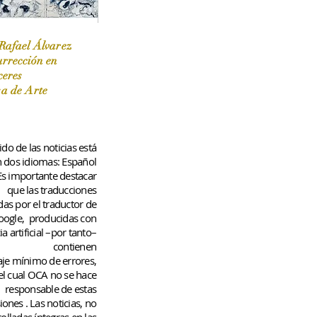
Rafael Álvarez
urrección en
ceres
 / Marzo-Abril / 2024
sa de Arte
do de las noticias está
n dos idiomas: Español
 Es importante destacar
que las traducciones
das por el traductor de
oogle,
producidas con
ia artificial –por tanto–
contienen
aje
mínimo
de errores,
el cual OCA no se hace
responsable de estas
iones
. Las noticias, no