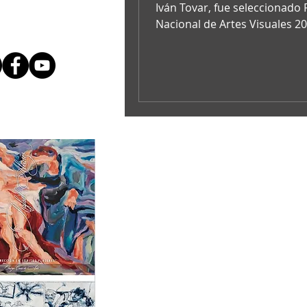
Visual Arts 2018
Iván Tovar, fue seleccionado
Nacional de Artes Visuales 20
durante una sesión del comit