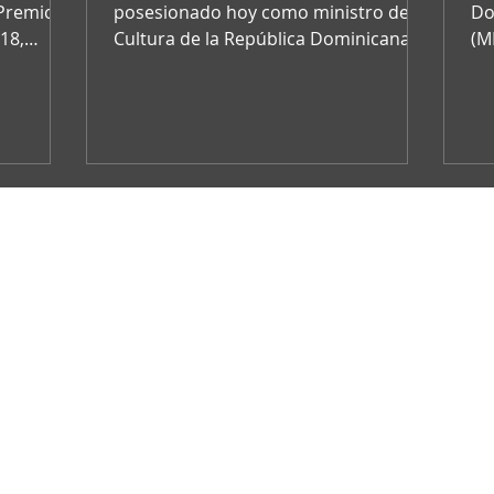
by the Ministry o
 Premio
posesionado hoy como ministro de
Do
18,
Cultura de la República Dominicana,
(M
é selec
durante un acto efectuado en el
in
despac
re