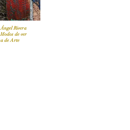
 Ángel Rivera
 Modos de ver
sa de Arte
 / Marzo-Abril / 2024