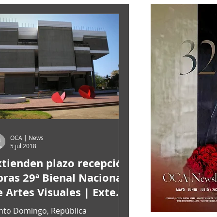
OCA | News
5 jul 2018
xtienden plazo recepción
bras 29ª Bienal Nacional
e Artes Visuales | Extend
eception deadline wo
nto Domingo, República
OCA|News 32/ Mayo-Junio