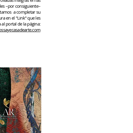
rolladas
íntegras en las
les –por consiguiente–
rtamos
a completar su
ura en el "Link" que les
 al portal de la página:
ssayecasadearte.com