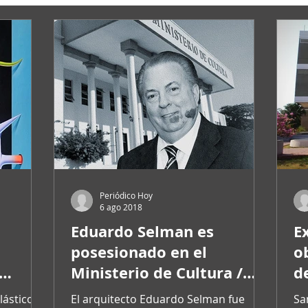
Periódico Hoy
6 ago 2018
Eduardo Selman es
E
posesionado en el
o
Ministerio de Cultura /
d
rd of
EduardoSelman is owned
r
ástico,
El arquitecto Eduardo Selman fue
Sa