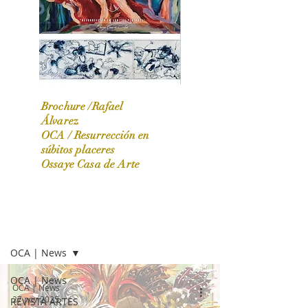
Brochure /Rafael
Álvarez
OCA /
Resurrección en
OCA|News 31 / Marzo-Abril / 2024
súbitos placeres
Ossaye Casa de Arte
OCA | NEWS
OCA | News
OCA | News
OCA | News
27 nov 2025
REVISTA ARTES