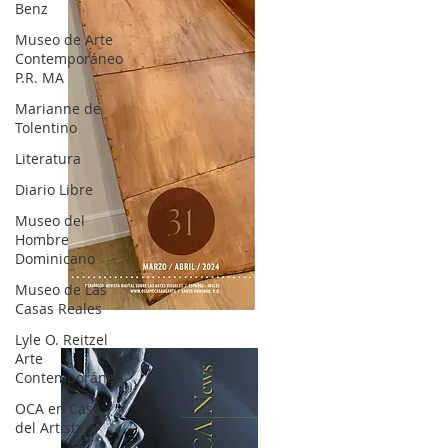
Benz
Museo de Arte
Contemporáneo
P.R. MA
Marianne de
Tolentino
Literatura
Diario Libre
Museo del
Hombre
Dominicano
Museo de Las
Casas Reales
OCA|News 31 / Marzo-Abril / 2024
Lyle O. Reitzel
Arte
Contemporáneo
OCA en Casa
del Artista