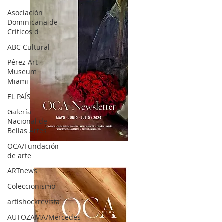
Asociación
Dominicana de
Críticos d
ABC Cultural
Pérez Art
Museum
Miami
EL PAÍS
Galería
Nacional de
Bellas Artes
OCA|News 32/ Mayo-Junio-Julio, 2023
OCA/Fundación
de arte
ARTnews
Coleccionismo
artishockrevista
AUTOZAMA/Mercedes-