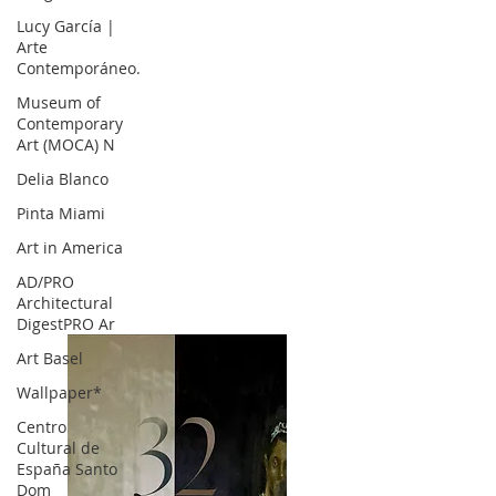
Lucy García |
Arte
Contemporáneo.
Museum of
Contemporary
Art (MOCA) N
Delia Blanco
Pinta Miami
Art in America
AD/PRO
Architectural
DigestPRO Ar
Art Basel
Wallpaper*
Centro
Cultural de
España Santo
Dom