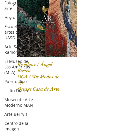
Fotografía de
arte
Hoy digital
Escuela de
artes de la
UASD
Arte San
Ramón
El Museo de
Brochure / Ángel
Las Américas
Rivera
(MLA)
OCA / Mis Modos de
Puerto Rico
OCA|News 31 / Marzo-Abril / 2024
ver
Ossaye Casa de Arte
Listin Diario
Museo de Arte
Moderno MAN
Arte Berry's
Centro de la
Imagen