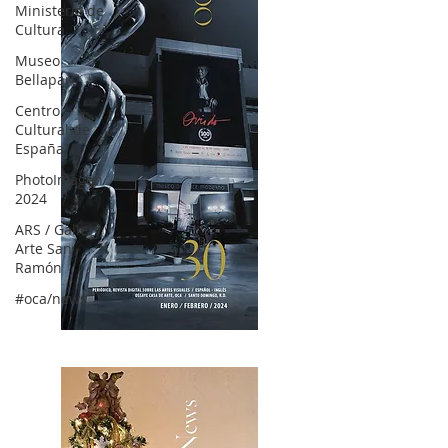
Ministerio de
Cultura
Museo
Bellapart
Centro
Cultural de
España
PhotoImagen
2024
ARS / Gallery,
Arte San
Ramón
#oca/news
OCA|News 30 /Enero-Febrero / 2024