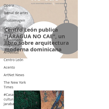
Opera
Bienal de artes
Photoimagen
Centro de la
Centro León publica
Imagen
"JARAGUA NO CAE", un
hypermedia
libro sobre arquitectura
magazine
moderna dominicana
ArtNexus
Centro León
Acento
ArtNet News
The New York
Times
#Casade la
cultura
Jarabacoa, RD