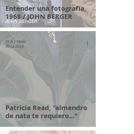
Entender una fotografía,
1968 / JOHN BERGER
OCA | News
30 jul 2024
Patricia Read, "almendro
de nata te requiero..."