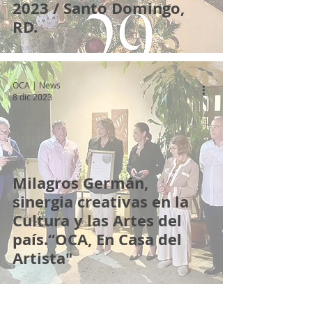
2023 / Santo Domingo,
RD.
OCA | News
8 dic 2023
Milagros Germán,
sinergia creativas en la
Cultura y las Artes del
país.“OCA, En Casa del
Artista"