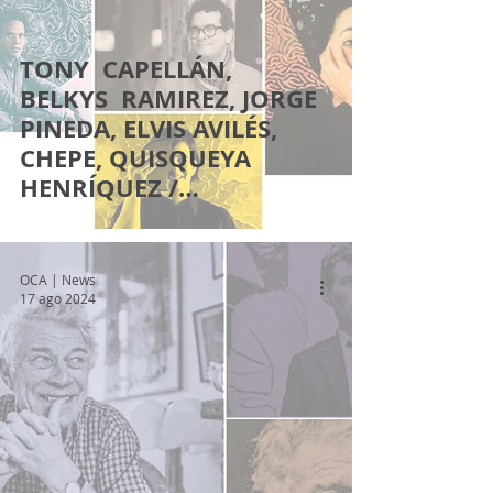
TONY CAPELLÁN,
BELKYS RAMIREZ, JORGE
PINEDA, ELVIS AVILÉS,
CHEPE, QUISQUEYA
HENRÍQUEZ /
CURADURÍA DE LA
MEMORIA
OCA | News
17 ago 2024