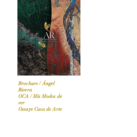
Brochure / Ángel
Rivera
OCA / Mis Modos de
OCA|News 31 / Marzo-Abril / 2024
ver
Ossaye Casa de Arte