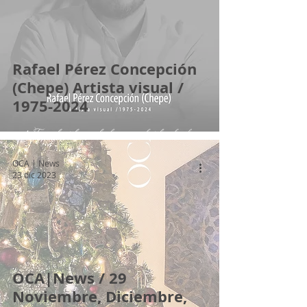
Rafael Pérez Concepción
(Chepe) Artista visual /
1975-2024
OCA | News
23 dic 2023
OCA|News / 29
Noviembre, Diciembre,