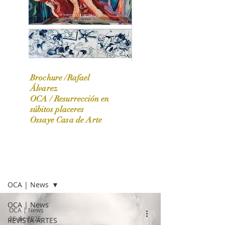
Brochure /Rafael
Álvarez
OCA /
Resurrección en
OCA|News 31 / Marzo-Abril / 2024
súbitos placeres
Ossaye Casa de Arte
OCA | NEWS
OCA | News
OCA | News
OCA | News
26 dic 2025
REVISTA ARTES