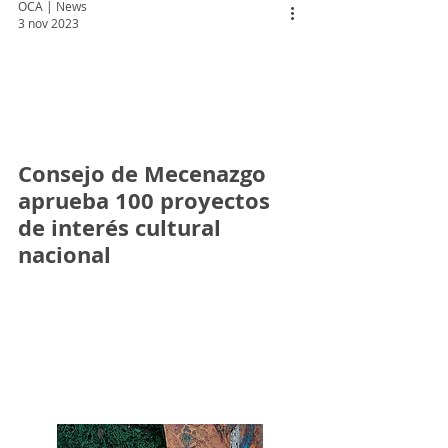
OCA | News
3 nov 2023
 video
Consejo de Mecenazgo
aprueba 100 proyectos
de interés cultural
nacional